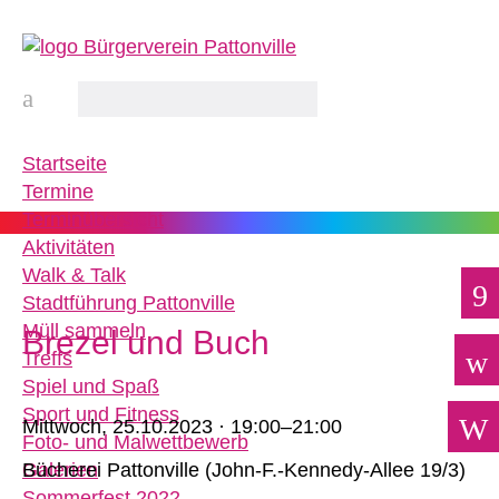
Startseite
Termine
Terminübersicht
Aktivitäten
Walk & Talk
Stadtführung Pattonville
Müll sammeln
Brezel und Buch
Treffs
Spiel und Spaß
Sport und Fitness
Mittwoch,
25.10.2023 · 19:00–21:00
Foto- und Malwettbewerb
Galerien
Bücherei Pattonville
(
John-F.-Kennedy-Allee 19/3
)
Sommerfest 2022