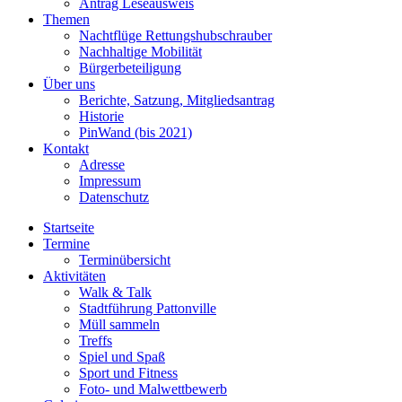
Antrag Leseausweis
Themen
Nachtflüge Rettungshubschrauber
Nachhaltige Mobilität
Bürgerbeteiligung
Über uns
Berichte, Satzung, Mitgliedsantrag
Historie
PinWand (bis 2021)
Kontakt
Adresse
Impressum
Datenschutz
Startseite
Termine
Terminübersicht
Aktivitäten
Walk & Talk
Stadtführung Pattonville
Müll sammeln
Treffs
Spiel und Spaß
Sport und Fitness
Foto- und Malwettbewerb